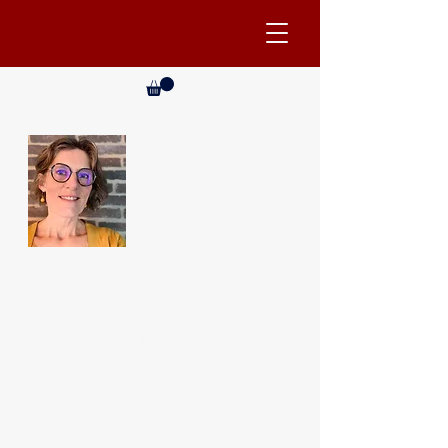
Bonjour !
Docteur en Pharmacie, j'ai travaillé à
l’hôpital puis en entreprise.
J’ai créé en 2014 une structure
d’accompagnement. Je vous propose
des formations, des coachings et des
thérapies. Laissez-vous guider en
fonction de vos besoins.