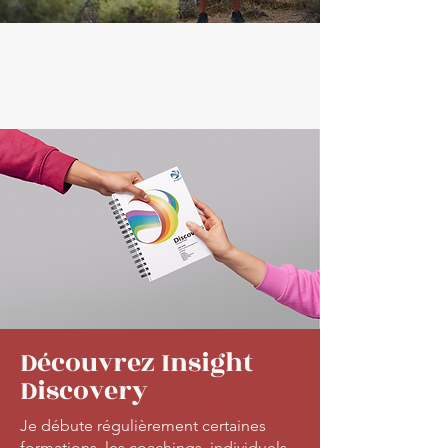
Découvrez Insight
Discovery
Je débute régulièrement certaines
formations, les coachings individuels