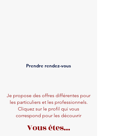
Mon expertise
:
la connaissance de soi, la
communication et le relationnel.
Mon objectif
:
vous accompagner efficacement vers
vos objectifs.
Sylvaine Weber
Prendre rendez-vous
Je propose des offres différentes pour
les particuliers et les professionnels.
Cliquez sur le profil qui vous
correspond pour les découvrir
Vous êtes...