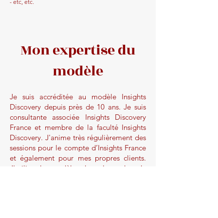
- etc, etc.
Mon expertise du
modèle
Je suis accréditée au modèle Insights
Discovery depuis près de 10 ans. Je suis
consultante associée Insights Discovery
France et membre de la faculté Insights
Discovery. J'anime très régulièrement des
sessions pour le compte d’Insights France
et également pour mes propres clients.
J'utilise le modèle dans le cadre de
coachings individuels et collectifs. J'anime
des sessions de formation Insights en
entreprise, des sessions de formation
continue pour les praticiens accrédités et